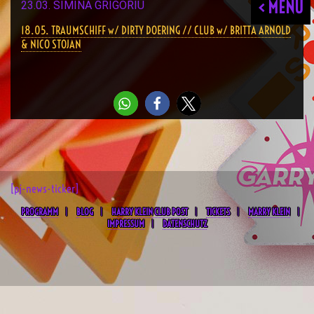
< MENU
23.03. SIMINA GRIGORIU
18.05. TRAUMSCHIFF w/ DIRTY DOERING // CLUB w/ BRITTA ARNOLD
& NICO STOJAN
[pj-news-ticker]
PROGRAMM
BLOG
HARRY KLEIN CLUB POST
TICKETS
MARRY KLEIN
IMPRESSUM
DATENSCHUTZ