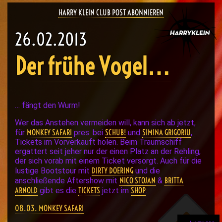
HARRY KLEIN CLUB POST ABONNIEREN
26.02.2013
Der frühe Vogel…
… fängt den Wurm!
Wer das Anstehen vermeiden will, kann sich ab jetzt,
MONKEY SAFARI
SCHUB!
SIMINA GRIGORIU
für
pres. bei
und
,
Tickets im Vorverkauft holen. Beim Traumschiff
ergattert seit jeher nur der einen Platz an der Rehling,
der sich vorab mit einem Ticket versorgt. Auch für die
DIRTY DOERING
lustige Bootstour mit
und die
NICO STOJAN
BRITTA
anschließende Aftershow mit
&
ARNOLD
TICKETS
SHOP
gibt es die
jetzt im
.
08.03. MONKEY SAFARI