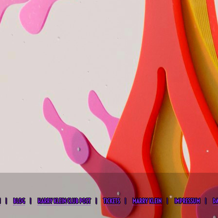
M
BLOG
HARRY KLEIN CLUB POST
TICKETS
MARRY KLEIN
IMPRESSUM
D