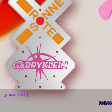
[pj-news-ticker]
PROGRAM