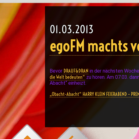
01.03.2013
egoFM machts v
DRAUF&DRAN
Bevor
in der nächsten Woche 
die Welt bedeuten“
zu hören. Am 07.03. dann
Abacht“ einheizt.
„Obacht-Abacht“ HARRY KLEIN FEIERABEND – PREM