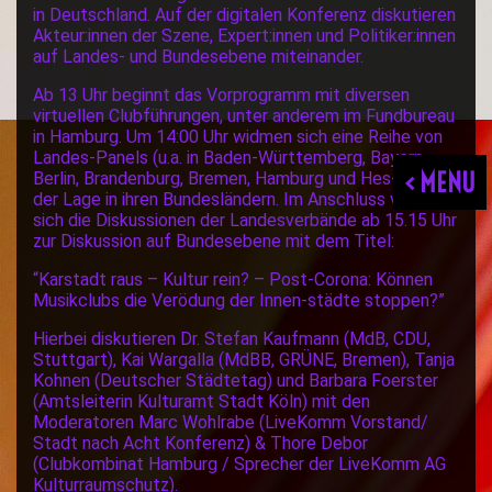
in Deutschland. Auf der digitalen Konferenz diskutieren
Akteur:innen der Szene, Expert:innen und Politiker:innen
auf Landes- und Bundesebene miteinander.
Ab 13 Uhr beginnt das Vorprogramm mit diversen
virtuellen Clubführungen, unter anderem im Fundbureau
in Hamburg. Um 14:00 Uhr widmen sich eine Reihe von
Landes-Panels (u.a. in Baden-Württemberg, Bayern,
< MENU
Berlin, Brandenburg, Bremen, Hamburg und Hes-sen)
der Lage in ihren Bundesländern. Im Anschluss vereinen
sich die Diskussionen der Landesverbände ab 15.15 Uhr
zur Diskussion auf Bundesebene mit dem Titel:
“Karstadt raus – Kultur rein? – Post-Corona: Können
Musikclubs die Verödung der Innen-städte stoppen?”
Hierbei diskutieren Dr. Stefan Kaufmann (MdB, CDU,
Stuttgart), Kai Wargalla (MdBB, GRÜNE, Bremen), Tanja
Kohnen (Deutscher Städtetag) und Barbara Foerster
(Amtsleiterin Kulturamt Stadt Köln) mit den
Moderatoren Marc Wohlrabe (LiveKomm Vorstand/
Stadt nach Acht Konferenz) & Thore Debor
(Clubkombinat Hamburg / Sprecher der LiveKomm AG
Kulturraumschutz).