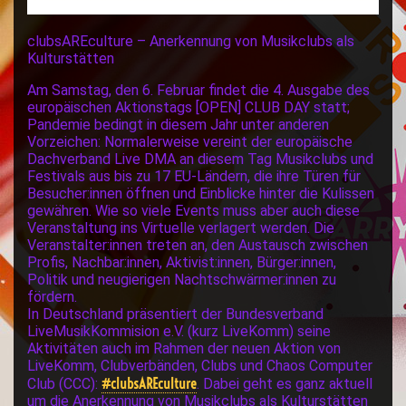
clubsAREculture – Anerkennung von Musikclubs als
Kulturstätten
Am Samstag, den 6. Februar findet die 4. Ausgabe des
europäischen Aktionstags [OPEN] CLUB DAY statt;
Pandemie bedingt in diesem Jahr unter anderen
Vorzeichen: Normalerweise vereint der europäische
Dachverband Live DMA an diesem Tag Musikclubs und
Festivals aus bis zu 17 EU-Ländern, die ihre Türen für
Besucher:innen öffnen und Einblicke hinter die Kulissen
gewähren. Wie so viele Events muss aber auch diese
Veranstaltung ins Virtuelle verlagert werden. Die
Veranstalter:innen treten an, den Austausch zwischen
Profis, Nachbar:innen, Aktivist:innen, Bürger:innen,
Politik und neugierigen Nachtschwärmer:innen zu
fördern.
In Deutschland präsentiert der Bundesverband
LiveMusikKommision e.V. (kurz LiveKomm) seine
Aktivitäten auch im Rahmen der neuen Aktion von
LiveKomm, Clubverbänden, Clubs und Chaos Computer
#clubsAREculture
Club (CCC):
. Dabei geht es ganz aktuell
um die Anerkennung von Musikclubs als Kulturstätten