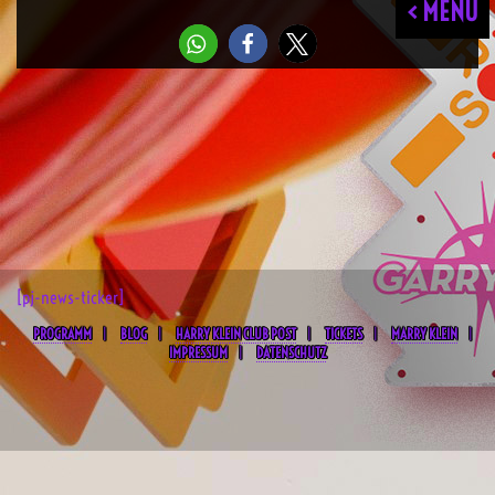
< MENU
[pj-news-ticker]
PROGRAMM
BLOG
HARRY KLEIN CLUB POST
TICKETS
MARRY KLEIN
IMPRESSUM
DATENSCHUTZ