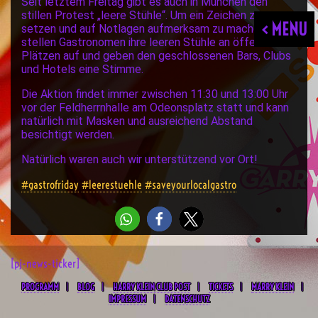
Seit letztem Freitag gibt es auch in München den
stillen Protest „leere Stühle“. Um ein Zeichen zu
< MENU
setzen und auf Notlagen aufmerksam zu machen,
stellen Gastronomen ihre leeren Stühle an öffentlichen
Plätzen auf und geben den geschlossenen Bars, Clubs
und Hotels eine Stimme.
Die Aktion findet immer zwischen 11:30 und 13:00 Uhr
vor der Feldherrnhalle am Odeonsplatz statt und kann
natürlich mit Masken und ausreichend Abstand
besichtigt werden.
Natürlich waren auch wir unterstützend vor Ort!
#gastrofriday
#leerestuehle
#saveyourlocalgastro
[pj-news-ticker]
PROGRAMM
BLOG
HARRY KLEIN CLUB POST
TICKETS
MARRY KLEIN
IMPRESSUM
DATENSCHUTZ