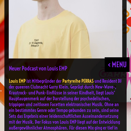
< MENU
Neuer Podcast von Louis EMP
Louis EMP
ist Mitbegründer der
Partyreihe PERRAS
und Resident DJ
der queeren Clubnacht Garry Klein. Geprägt durch New-Wave-,
Krautrock- und Punk-Einflüsse in seiner Kindheit, liegt Louis‘
Hauptaugenmerk auf der Darstellung der psychedelischen,
trippigen und zeitlosen Facetten elektronischer Musik. Ohne an
ein bestimmtes Genre oder Tempo gebunden zu sein, sind seine
Sets das Ergebnis einer leidenschaftlichen Auseinandersetzung
mit der Musik. Der Fokus von Louis EMP liegt auf der Entwicklung
außergewöhnlicher Atmosphären. Für diesen Mix ging er tief in