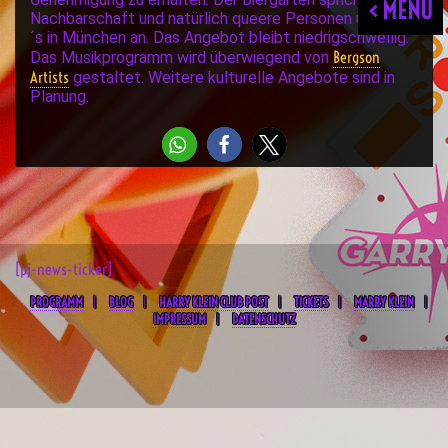
< MENU
Nachbarschaft und natürlich queere Personen und Ally
´s in München an. Das Angebot bleibt niedrigschwellig.
Bergson
Das Musikprogramm wird überwiegend von
Artists
gestaltet. Weitere kulturelle Angebote sind in
Planung.
[pj-news-ticker]
PROGRAMM
BLOG
HARRY KLEIN CLUB POST
TICKETS
MARRY KLEIN
IMPRESSUM
DATENSCHUTZ