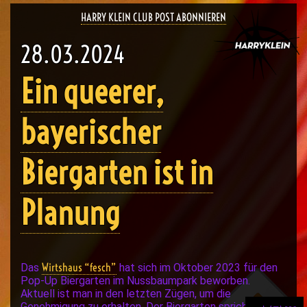
HARRY KLEIN CLUB POST ABONNIEREN
28.03.2024
Ein queerer,
bayerischer
Biergarten ist in
Planung
Wirtshaus “fesch”
Das
hat sich im Oktober 2023 für den
Pop-Up Biergarten im Nussbaumpark beworben.
Aktuell ist man in den letzten Zügen, um die
Genehmigung zu erhalten. Der Biergarten spricht die