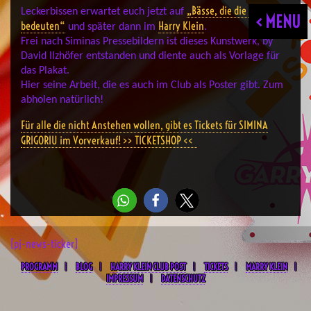
„Bässe, die die Welt
Leckerbissen erwartet euch jetzt auf
< MENU
bedeuten“
Harry Klein
und später dann im
.
Frei nach Siminas Pressebildern ist dieses Kunstwerk, by
David Ilzhöfer entstanden und diente auch als Vorlage für
das Plakat.
Hier seine Arbeit, die es auch im Club als Poster gibt. Zum
abholen natürlich!
Für alle die nicht Anstehen wollen, gibt es Tickets für SIMINA
GRIGORIU im Vorverkauf! >> TICKETSHOP <<
[pj-news-ticker]
PROGRAMM
BLOG
HARRY KLEIN CLUB POST
TICKETS
MARRY KLEIN
IMPRESSUM
DATENSCHUTZ