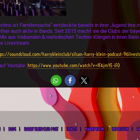
hno ist Familiensache“ entdeckte bereits in ihrer Jugend ihre mu
ther auch aktiv in Bands. Seit 2015 macht sie die Clubs der bay
Mix aus treibenden & melodischen Techno Klängen in ihren Bann.
e Livestream.
tps://soundcloud.com/harrykleinclub/silsan-harry-klein-podcast-96livest
https://www.youtube.com/watch?v=fFAjmYE-iF0
 auf Youtube:
.
M
BLOG
HARRY KLEIN CLUB POST
TICKETS
MARRY KLEIN
IMPRESSUM
D