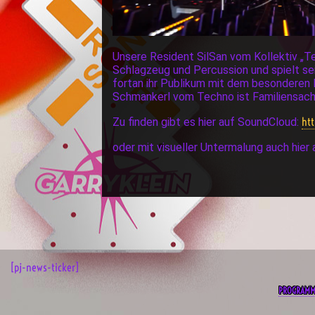
Unsere Resident SilSan vom Kollektiv „Tec
Schlagzeug und Percussion und spielt sei
fortan ihr Publikum mit dem besonderen 
Schmankerl vom Techno ist Familiensach
ht
Zu finden gibt es hier auf SoundCloud:
oder mit visueller Untermalung auch hier
[pj-news-ticker]
PROGRAM