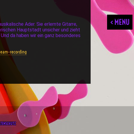
< MENU
sikalische Ader. Sie erlernte Gitarre,
erischen Hauptstadt unsicher und zieht
 Und da haben wir ein ganz besonderes
ream-recording
ATENSCHUTZ