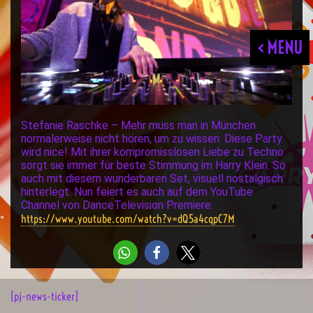
< MENU
Stefanie Raschke – Mehr muss man in München
normalerweise nicht hören, um zu wissen: Diese Party
wird nice! Mit ihrer kompromisslosen Liebe zu Techno
sorgt sie immer für beste Stimmung im Harry Klein. So
auch mit diesem wunderbaren Set, visuell nostalgisch
hinterlegt. Nun feiert es auch auf dem YouTube
Channel von DanceTelevision Premiere:
https://www.youtube.com/watch?v=dQ5a4cqpC7M
[pj-news-ticker]