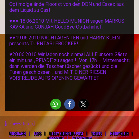
Optimolgelände Floorist von den DDN und Essex aus
dem Liquid zu Gast.
♥♥♥ 18.06.2010 Mit HELLO MUNICH sagen MARKUS
KAVKA und GUNJAH GoodBye Ostbahnhof.
♥♥19.06.2010 NACHTAGENTEN und HARRY KLEIN
presents TURNTABLEROCKER!
♥20.06.2010 Wir laden noch einmal ALLE unsere Gäste
ein mit uns „PFIADI“ zu sagen!!! Von 17h – Mitternacht;
dann werden die Taschentüscher gezückt und die
Türen geschlossen… und MIT EINER RIESEN
VORFREUDE AUFS OPENING GEWARTET
[pj-news-ticker]
PROGRAMM
BLOG
HARRY KLEIN CLUB POST
TICKETS
MARRY KLEIN