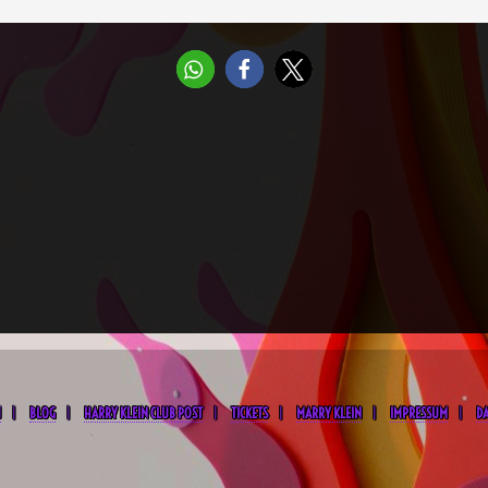
M
BLOG
HARRY KLEIN CLUB POST
TICKETS
MARRY KLEIN
IMPRESSUM
D