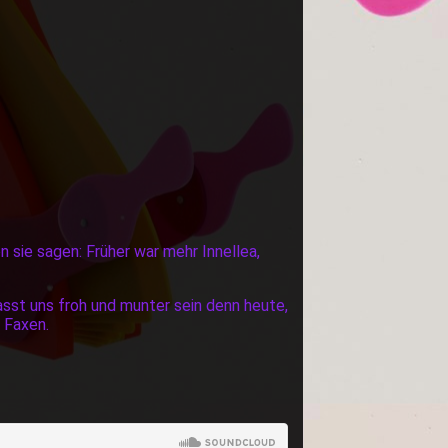
n sie sagen: Früher war mehr Innellea,
asst uns froh und munter sein denn heute,
n Faxen.