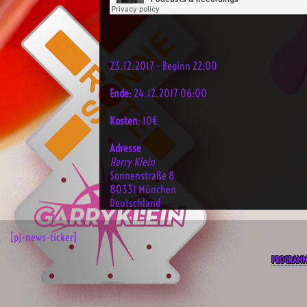
23.12.2017 - Beginn 22:00
Ende
: 24.12.2017 06:00
Kosten
: 10€
Adresse
Harry Klein
Sonnenstraße 8
80331 München
Deutschland
[pj-news-ticker]
PROGRAM