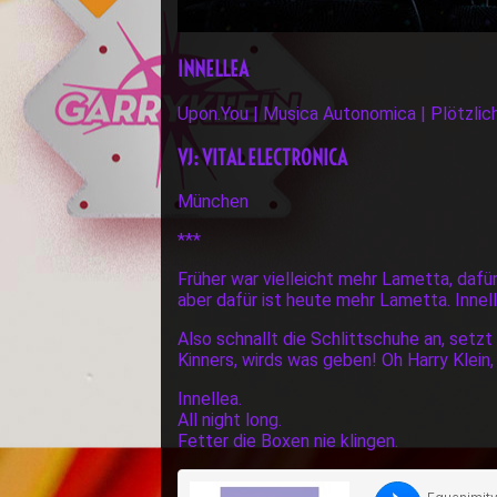
INNELLEA
Upon.You | Musica Autonomica | Plötzlich
VJ: VITAL ELECTRONICA
München
***
Früher war vielleicht mehr Lametta, dafür
aber dafür ist heute mehr Lametta. Innelle
Also schnallt die Schlittschuhe an, setz
Kinners, wirds was geben! Oh Harry Klein,
Innellea.
All night long.
Fetter die Boxen nie klingen.