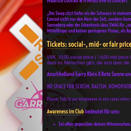
Maurice Conrad & Friends live in concert
„Der Swag sitzt tiefer als der Schwanz in meine
Conrad nicht nur den Nerv der Zeit, sondern fo
Sonneberg oder der Erkentnnis dass SWAG für „se
Mittelfinger und keiner geringeren Vision, als 
Tickets: social-, mid- or fair pric
VVK: 10,00 social price | 14,00 mid price
dass es Menschen gibt, die sich über die
Anschließend Garry Klein X Rote Sonne und
NO SPACE FOR SEXISM, RACISM, HOMOPHOB
Please, talk to our employees in any cases when 
Awareness im Club
bedeutet für uns:
Sei offen gegenüber deinen Mitmenschen