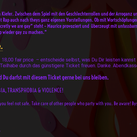
m Kiefer. Zwischen dem Spiel mit den Geschlechterrollen und der Arroganz un
rmt Rap auch nach theys ganz eigenen Vorstellungen. Ob mit Wortschöpfung
cretly we are gay“ steht – Maurice provoziert und überzeugt mit unfassbar
Rap wieder gay zu machen.“
e.
 | 18,00 fair price – entscheide selbst, was Du Dir leisten kanns
 Teilhabe durch das günstigere Ticket freuen. Danke. Abendkass
 Du darfst mit diesem Ticket gerne bei uns bleiben.
IA, TRANSPHOBIA & VIOLENCE!
you feel not safe. Take care of other people who party with you. Be aware! B
.