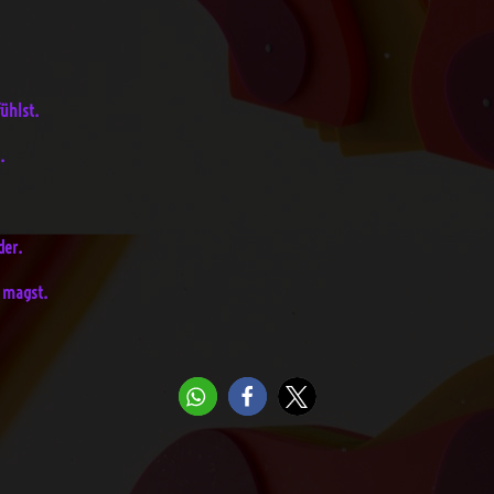
ühlst.
.
der.
n magst.