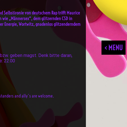
d Selbstironie von deutschem Rap trifft Maurice
en wie „Männersex“, dem glitzernden CSD in
rer Energie, Wortwitz, gnadenlos glitzenderndem
< MENU
t bzw. geben magst. Denk bitte daran,
e: 22.00
ystanders and ally´s are welcome.