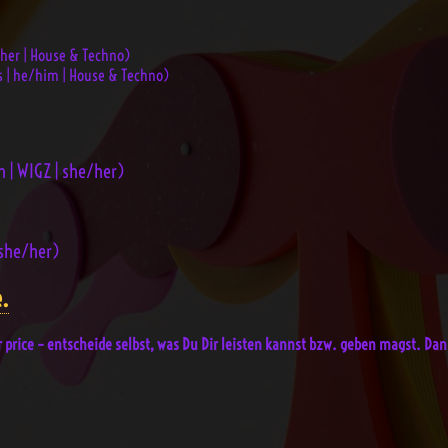
/her | House & Techno)
as | he/him | House & Techno)
 | WIGZ | she/her)
 she/her)
e.
ir price – entscheide selbst, was Du Dir leisten kannst bzw. geben magst. Da