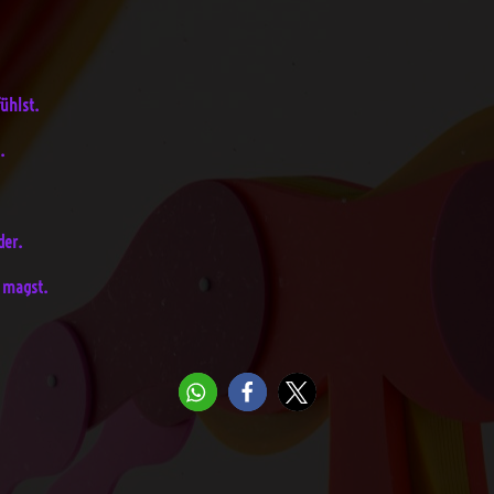
ühlst.
.
der.
n magst.