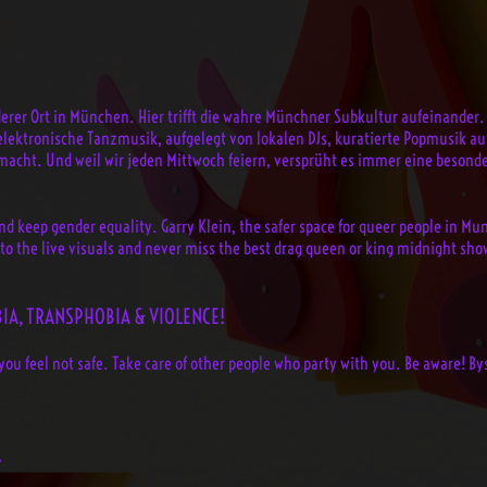
erer Ort in München. Hier trifft die wahre Münchner Subkultur aufeinander. Da
ektronische Tanzmusik, aufgelegt von lokalen DJs, kuratierte Popmusik au
macht. Und weil wir jeden Mittwoch feiern, versprüht es immer eine besond
nd keep gender equality. Garry Klein, the safer space for queer people in Mun
into the live visuals and never miss the best drag queen or king midnight sho
IA, TRANSPHOBIA & VIOLENCE!
you feel not safe. Take care of other people who party with you. Be aware! B
.