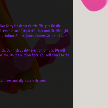
s Garry ist sicher der vielfältigste Ort für
f dem Outdoor “Sépareé” Floor und die Midnight
ere, intime Atmosphäre. Unsere Gäste sind bunt,
ich. Our high quality electronic music DJs will
wtime. On the outdoor floor, you will dance to the
ystanders and ally´s are welcome.