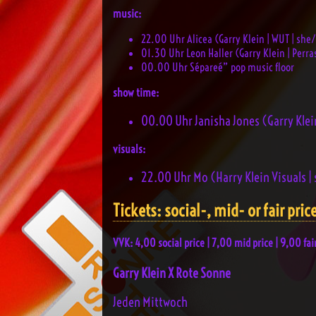
music:
22.00 Uhr Alicea (Garry Klein | WUT | she
01.30 Uhr Leon Haller (Garry Klein | Perr
00.00 Uhr Sépareé” pop music floor
show time:
00.00 Uhr Janisha Jones (Garry Klein
visuals:
22.00 Uhr Mo (Harry Klein Visuals |
Tickets: social-, mid- or fair pric
VVK: 4,00 social price | 7,00 mid price | 9,00 fa
Garry Klein X Rote Sonne
Jeden Mittwoch