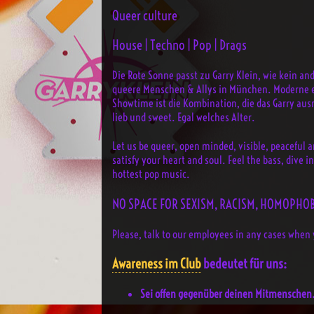
Queer culture
House | Techno | Pop | Drags
Die Rote Sonne passt zu Garry Klein, wie kein and
queere Menschen & Allys in München. Moderne el
Showtime ist die Kombination, die das Garry aus
lieb und sweet. Egal welches Alter.
Let us be queer, open minded, visible, peaceful a
satisfy your heart and soul. Feel the bass, dive 
hottest pop music.
NO SPACE FOR SEXISM, RACISM, HOMOPHOB
Please, talk to our employees in any cases when 
Awareness im Club
bedeutet für uns:
Sei offen gegenüber deinen Mitmenschen