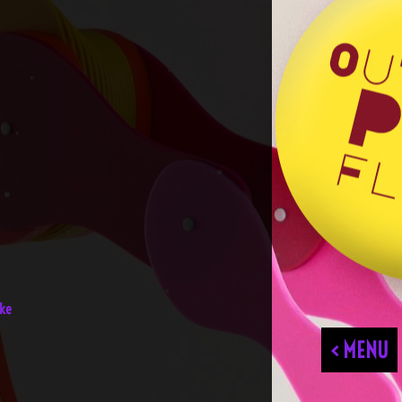
nke
< MENU