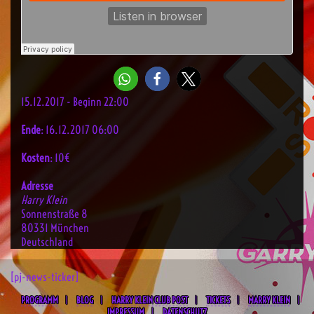
15.12.2017 - Beginn 22:00
Ende
: 16.12.2017 06:00
Kosten
: 10€
Adresse
Harry Klein
Sonnenstraße 8
80331 München
Deutschland
[pj-news-ticker]
PROGRAMM
BLOG
HARRY KLEIN CLUB POST
TICKETS
MARRY KLEIN
IMPRESSUM
DATENSCHUTZ