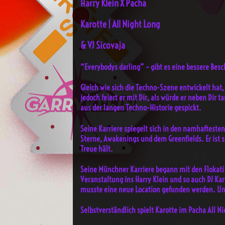
Harry Klein X Pacha
Karotte | All Night Long
& VJ Sicovaja
“Everybodys darling” – gibt es eine bessere Besc
Gleich wie sich die Techno-Szene entwickelt hat,
jedoch feiert er mit Dir, als würde er neben Dir 
aus der langen Techno-Historie gespickt.
Seine Karriere spiegelt sich in den namhaftesten
Sterne, Awakenings und dem Greenfields. Er ist s
Treue hält.
Seine Münchner Karriere begann mit den Flokati 
Veranstaltung ins Harry Klein und so auch DJ Ka
musste eine neue Location gefunden werden. Und
Selbstverständlich spielt Karotte im Pacha All N