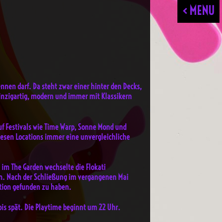
< MENU
nnen darf. Da steht zwar einer hinter den Decks,
s einzigartig, modern und immer mit Klassikern
auf Festivals wie Time Warp, Sonne Mond und
 diesen Locations immer eine unvergleichliche
im The Garden wechselte die Flokati
ein. Nach der Schließung im vergangenen Mai
ation gefunden zu haben.
bis spät. Die Playtime beginnt um 22 Uhr.