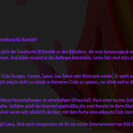
hreibung für Karotte?
 zählt der Frankfurter DJ Karotte zu den Künstlern, die man herausragend ne
tanzen. Und dabei vergisst er das Auflegen keinesfalls. Seine Sets sind stet
 Clubs Europas. Cocoon, Space, Goa, Fabric oder Watergate wieder. Er spielt 
ich jedoch nicht zu schade in kleineren Clubs zu spielen, vor allem weil er
House Veranstaltungen im ehrwürdigen Ultraschall. Nach einer kurzen Zeit 
rotte. Seitdem spielt der Gourmet regelmäßig alle zwei Monate im Harry Kl
 wir waren sehr glücklich darüber, mit dem Pacha eine adäquate Club-Loc
ight Long. Und somit versprechen wir Dir ein echtes Entertainment von früh 