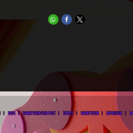
M
BLOG
HARRY KLEIN CLUB POST
TICKETS
MARRY KLEIN
IMPRESSUM
D