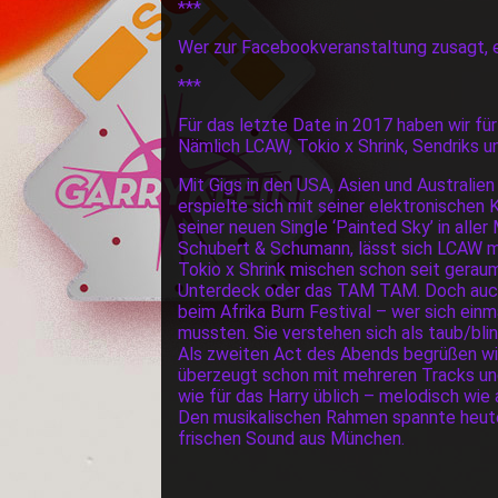
***
Wer zur Facebookveranstaltung zusagt, er
***
Für das letzte Date in 2017 haben wir f
Nämlich LCAW, Tokio x Shrink, Sendriks 
Mit Gigs in den USA, Asien und Australi
erspielte sich mit seiner elektronischen
seiner neuen Single ‘Painted Sky’ in all
Schubert & Schumann, lässt sich LCAW mi
Tokio x Shrink mischen schon seit geraum
Unterdeck oder das TAM TAM. Doch auch 
beim Afrika Burn Festival – wer sich ein
mussten. Sie verstehen sich als taub/bli
Als zweiten Act des Abends begrüßen wi
überzeugt schon mit mehreren Tracks und
wie für das Harry üblich – melodisch wie
Den musikalischen Rahmen spannte heute
frischen Sound aus München.