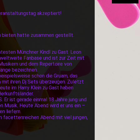
eranstaltungstag akzeptiert!
u bieten hatte zusammen gestellt.
nntesten Münchner Kindl zu Gast. Leon
weltweite Fanbase und ist zur Zeit mit
n Musikern und dem Repertoire von
länge bezeichnen.
beispielsweise schon die Gruam, das
it ihren Dj Sets überzeugen. Zuletzt
heute im Harry Klein zu Gast haben
Herkunftsländer.
Er ist gerade einmal 18 Jahre jung und
n Musik. Heute Abend wird er uns ein –
n liefern.
facettenreichen Abend mit viel jungen,