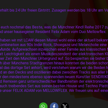
hält bis 24 Uhr freien Eintritt. Zusagen werden bis 18 Uhr am V
ür euch nochmal das Beste, was die Münchner Kindl Reihe 2017 z
und unser hauseigener Resident Felix Adam vom Duo Mellowflex.
en haben wir mit LCAW diesen Monat wohl eines der aktuell beka
 Kombination aus 90s Indie Rock, Shoegaze und Melancholie eine 
er Munde. Aufgewachsen inzwischen einer Familie aus klassische
t Leichtigkeit als einen Musikdeszendent der elektronischen K
er Zeit den Münchner Untergrund auf. So bespielten sie bisher 
über Münchens Stadtgrenzen hinaus konnten die beiden schon m
mal das dortige Set anhört, wird verstehen warum wir die Beiden 
nd an den Decks und oszillieren dabei zwischen Tracks aus aller 
r den mindestens ebenso spannenden neuen Künstler SENDRIKS. 
 Remixen ganz unterschiedlicher Bandbreiten der elektronische
 auch treibendes Set aus seinen besten House und Techno Platte
 unser FELIX ADAM von MELLOWFLEX. Wir freuen uns auf einen 