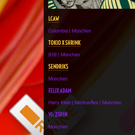
LCAW
Colombia | München
TOKIO X SHRINK
B38 | München
SENDRIKS
München
FELIX ADAM
Harry Klein | Mellowflex | München
VJ: 2SPIN
München