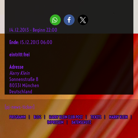
14.12.2013 - Beginn 22:00
Ende
: 15.12.2013 06:00
eintritt frei
Adresse
Harry Klein
Sonnenstraße 8
80331 München
Deutschland
[pj-news-ticker]
PROGRAMM
BLOG
HARRY KLEIN CLUB POST
TICKETS
MARRY KLEIN
IMPRESSUM
DATENSCHUTZ