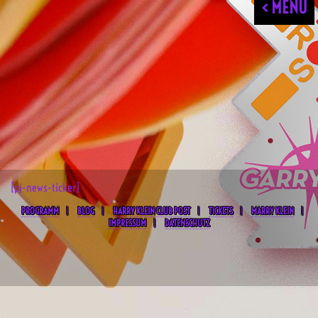
< MENU
[pj-news-ticker]
PROGRAMM
BLOG
HARRY KLEIN CLUB POST
TICKETS
MARRY KLEIN
IMPRESSUM
DATENSCHUTZ