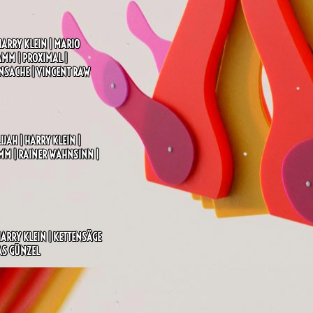
SEARCH BUTTON
HARRY KLEIN | MARIO
AMM | PROXIMAL |
ENSACHE | VINCENT RAW
IJAH | HARRY KLEIN |
AMM | RAINER WAHNSINN |
HARRY KLEIN | KETTENSÄGE
AS GÜNZEL