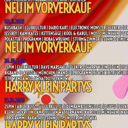
NEU IM VORVERKAUF
02.11.2021
BUSHBASH | CLUBKULTUR | DARIO KART | ELECTRONIC MONSTER | ELEKTRO | F
JESSREY | KAMIKATZE | KETTENSÄGE | KOOL & KABUL | MOST | MÜNCHEN | OA
POLASTER | PROGRAMM | ROBAG WRUHME | STURM&ZIMMER | TECHNO | TIMET
NEU IM VORVERKAUF
26.10.2021
2SPIN | CLUBKULTUR | DAVE MARSHALL | ELEKTRO | HARRY KLEIN | IDUN | IS
BIGBAND | LAETIZIA | MÜNCHEN | NANDU | PROGRAMM | SLATEC | STRUCTURE 
TET | WANDA WILD | WHATDOTHEYKNOW
HARRY KLEIN PARTYS
19.10.2021
2SPIN | AREL | BUZZ-T | CLUBKULTUR | DEMBAMBISEIMUDDER | DUYGU | ELEK
KLEIN | HOVR | JIM CAMP | JULIAN WASSERMANN | KAROTTE | MÜNCHEN | NA
| PROGRAMM | RAKÄTHE | TECHNO | TPS NOSTROMO | ZAVA
HARRY KLEIN PARTYS