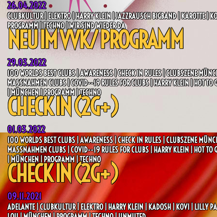
26.04.2022
CLUBKULTUR | ELEKTRO | HARRY KLEIN | JAZZRAUSCH BIGBAND | KAROTTE | K
PROGRAMM | TECHNO | WIR SIND WIEDER DA
NEU IM VVK/ PROGRAMM
29.03.2022
100 WORLDS BEST CLUBS | AWARENESS | CHECK IN RULES | CLUBSZENE MÜNC
MASSNAHMEN CLUBS | COVID--19 RULES FOR CLUBS | HARRY KLEIN | HOT TO GET
MÜNCHEN | PROGRAMM | TECHNO
CHECK IN (2G+)
01.03.2022
100 WORLDS BEST CLUBS | AWARENESS | CHECK IN RULES | CLUBSZENE MÜNC
MASSNAHMEN CLUBS | COVID--19 RULES FOR CLUBS | HARRY KLEIN | HOT TO GET
MÜNCHEN | PROGRAMM | TECHNO
CHECK IN (2G+)
09.11.2021
ADELANTE | CLUBKULTUR | ELEKTRO | HARRY KLEIN | KADOSH | KOVI | LILLY PA
LOU | MÜNCHEN | PROGRAMM | TECHNO | UNMUTED