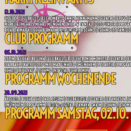
12.10.2021
CIOLOOP | CLUBKULTUR | CROMBY | DENNIS HENNEMANN | ELEKTRO | EPIGO | 
MERKUR | MEHR IS MEHR | MÜNCHEN | NIOB & TANTAL | OTTO UNDER | PROGR
RICARDA MARAI | SCHABERNACK | STRUCTURE | TECHNO | TECHNO IST FAMILI
CLUB PROGRAMM
05.10.2021
2SPIN | ALICEA | BELLINA | CLUBKULTUR | ELECTRONIC MONSTER | ELEKTRO | EL
ISARBASS | KATE | LOST ONE | MAX UNHOLD | MÜNCHEN | POLASTER | PROGR
SCHOTT | SICOVAJA | TECHNO | VJ VITAL ELECTRONICA
PROGRAMM WOCHENENDE
28.09.2021
ÄXOLOTL | BUSHBASH | CARL STURM | CLUBKULTUR | ELEKTRO | FRANCESCA | 
| MÜNCHEN | PROGRAMM | RITUAL:DIGITAL | TANAYA TWAIN | TECHNO | THOM
PROGRAMM SAMSTAG, 02.10.