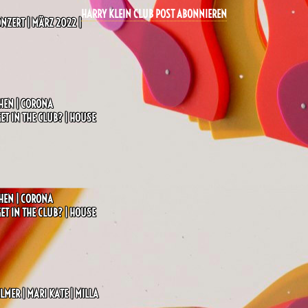
HARRY KLEIN CLUB POST ABONNIEREN
ONZERT | MÄRZ 2022 |
HEN | CORONA
 IN THE CLUB? | HOUSE |
HEN | CORONA
 IN THE CLUB? | HOUSE |
LMER | MARI KATE | MILLA