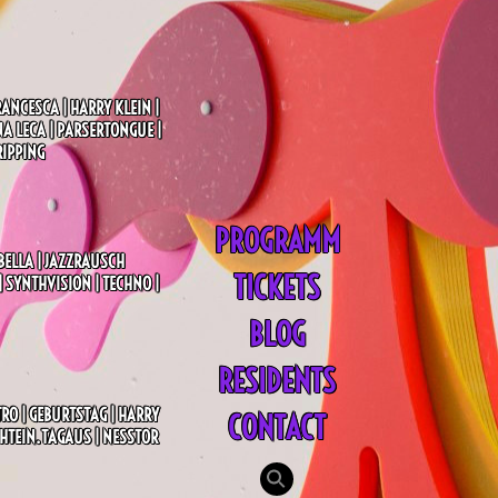
RANCESCA | HARRY KLEIN |
NA LECA | PARSERTONGUE |
RIPPING
PROGRAMM
ABELLA | JAZZRAUSCH
TICKETS
| SYNTHVISION | TECHNO |
BLOG
RESIDENTS
TRO | GEBURTSTAG | HARRY
CONTACT
CHTEIN.TAGAUS | NESSTOR
Search
for: