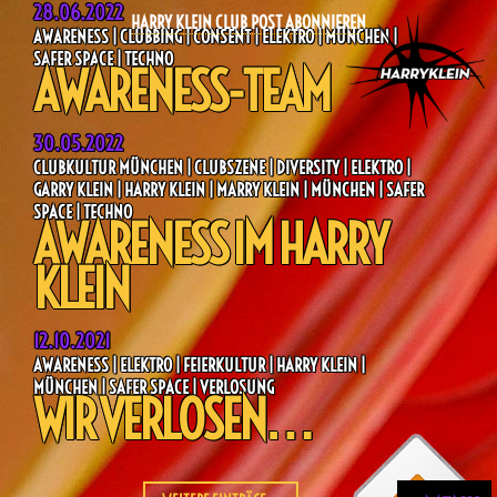
28.06.2022
HARRY KLEIN CLUB POST ABONNIEREN
AWARENESS | CLUBBING | CONSENT | ELEKTRO | MÜNCHEN |
SAFER SPACE | TECHNO
AWARENESS-TEAM
30.05.2022
CLUBKULTUR MÜNCHEN | CLUBSZENE | DIVERSITY | ELEKTRO |
GARRY KLEIN | HARRY KLEIN | MARRY KLEIN | MÜNCHEN | SAFER
SPACE | TECHNO
AWARENESS IM HARRY
KLEIN
12.10.2021
AWARENESS | ELEKTRO | FEIERKULTUR | HARRY KLEIN |
MÜNCHEN | SAFER SPACE | VERLOSUNG
WIR VERLOSEN…