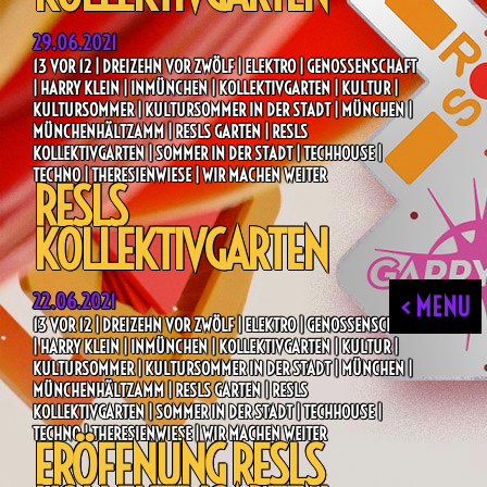
29.06.2021
13 VOR 12 | DREIZEHN VOR ZWÖLF | ELEKTRO | GENOSSENSCHAFT
| HARRY KLEIN | INMÜNCHEN | KOLLEKTIVGARTEN | KULTUR |
KULTURSOMMER | KULTURSOMMER IN DER STADT | MÜNCHEN |
MÜNCHENHÄLTZAMM | RESLS GARTEN | RESLS
KOLLEKTIVGARTEN | SOMMER IN DER STADT | TECHHOUSE |
TECHNO | THERESIENWIESE | WIR MACHEN WEITER
RESLS
KOLLEKTIVGARTEN
22.06.2021
< MENU
13 VOR 12 | DREIZEHN VOR ZWÖLF | ELEKTRO | GENOSSENSCHAFT
| HARRY KLEIN | INMÜNCHEN | KOLLEKTIVGARTEN | KULTUR |
KULTURSOMMER | KULTURSOMMER IN DER STADT | MÜNCHEN |
MÜNCHENHÄLTZAMM | RESLS GARTEN | RESLS
KOLLEKTIVGARTEN | SOMMER IN DER STADT | TECHHOUSE |
TECHNO | THERESIENWIESE | WIR MACHEN WEITER
ERÖFFNUNG RESLS