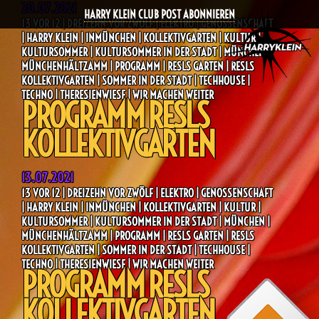
20.07.2021
HARRY KLEIN CLUB POST ABONNIEREN
13 VOR 12 | DREIZEHN VOR ZWÖLF | ELEKTRO | GENOSSENSCHAFT
| HARRY KLEIN | INMÜNCHEN | KOLLEKTIVGARTEN | KULTUR |
KULTURSOMMER | KULTURSOMMER IN DER STADT | MÜNCHEN |
MÜNCHENHÄLTZAMM | PROGRAMM | RESLS GARTEN | RESLS
KOLLEKTIVGARTEN | SOMMER IN DER STADT | TECHHOUSE |
TECHNO | THERESIENWIESE | WIR MACHEN WEITER
PROGRAMM RESLS
KOLLEKTIVGARTEN
13.07.2021
13 VOR 12 | DREIZEHN VOR ZWÖLF | ELEKTRO | GENOSSENSCHAFT
| HARRY KLEIN | INMÜNCHEN | KOLLEKTIVGARTEN | KULTUR |
KULTURSOMMER | KULTURSOMMER IN DER STADT | MÜNCHEN |
MÜNCHENHÄLTZAMM | PROGRAMM | RESLS GARTEN | RESLS
KOLLEKTIVGARTEN | SOMMER IN DER STADT | TECHHOUSE |
TECHNO | THERESIENWIESE | WIR MACHEN WEITER
PROGRAMM RESLS
KOLLEKTIVGARTEN