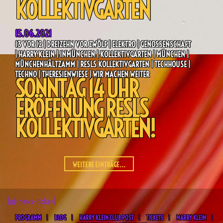
KOLLEKTIVGARTEN
15.06.2021
13 VOR 12 | DREIZEHN VOR ZWÖLF | ELEKTRO | GENOSSENSCHAFT
| HARRY KLEIN | INMÜNCHEN | KOLLEKTIVGARTEN | MÜNCHEN |
MÜNCHENHÄLTZAMM | RESLS KOLLEKTIVGARTEN | TECHHOUSE |
TECHNO | THERESIENWIESE | WIR MACHEN WEITER
SONNTAG 14 UHR
ERÖFFNUNG RESLS
KOLLEKTIVGARTEN!
WEITERE EINTRÄGE...
[pj-news-ticker]
PROGRAMM
BLOG
HARRY KLEIN CLUB POST
TICKETS
MARRY KLEIN