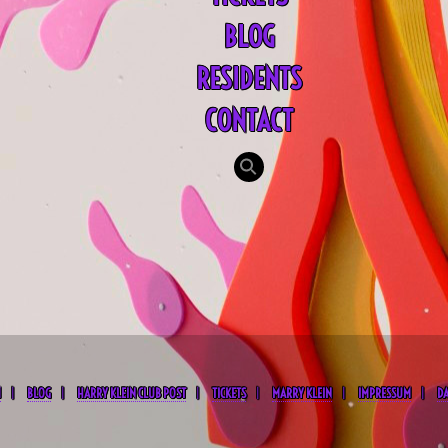
BLOG
RESIDENTS
CONTACT
Search
for:
SEARCH BUTTON
M
BLOG
HARRY KLEIN CLUB POST
TICKETS
MARRY KLEIN
IMPRESSUM
D