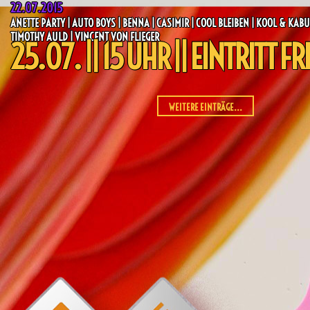
22.07.2015
ANETTE PARTY | AUTO BOYS | BENNA | CASIMIR | COOL BLEIBEN | KOOL & KABU
TIMOTHY AULD | VINCENT VON FLIEGER
25.07. || 15 UHR || EINTRITT FR
WEITERE EINTRÄGE...