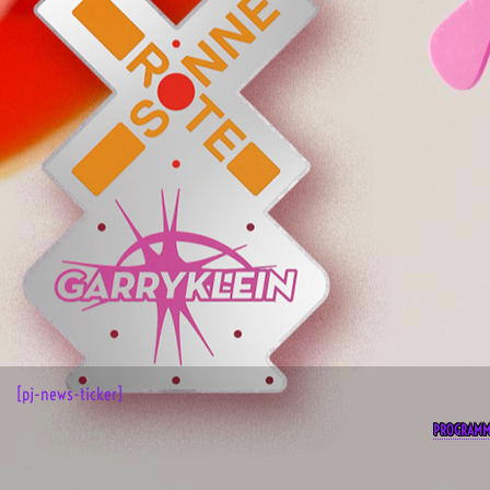
[pj-news-ticker]
PROGRAM