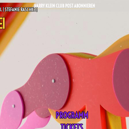
HARRY KLEIN CLUB POST ABONNIEREN
L | STEFANIE RASCHKE |
EI
PROGRAMM
TICKETS