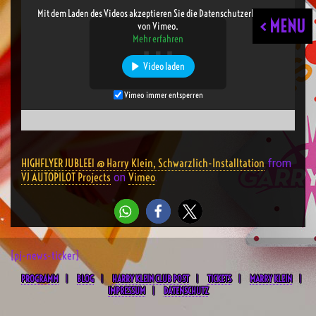
Mit dem Laden des Videos akzeptieren Sie die Datenschutzerklärung
< MENU
von Vimeo.
Mehr erfahren
Video laden
Vimeo immer entsperren
HIGHFLYER JUBLEEl @ Harry Klein, Schwarzlich-Installtation
from
VJ AUTOPILOT Projects
Vimeo
on
.
[pj-news-ticker]
PROGRAMM
BLOG
HARRY KLEIN CLUB POST
TICKETS
MARRY KLEIN
IMPRESSUM
DATENSCHUTZ