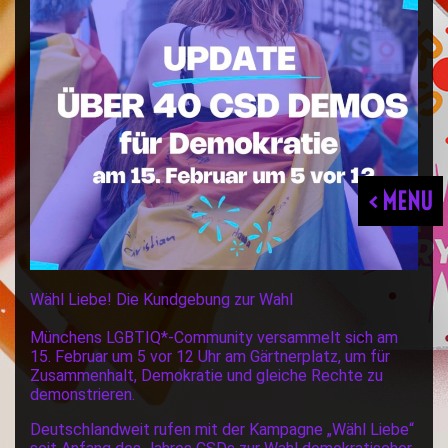
< MENU
Wähl Liebe! Die Kundgebung zur Wahl
Münchens LGBTIQ*-Community versammelt sich am
15. Februar um 5 vor 12 Uhr am Gärtnerplatz, um für
Zusammenhalt, Demokratie und gleiche Rechte zu
demonstrieren.
Deutschlandweit rufen mit der Kampagne „Wähl Liebe“