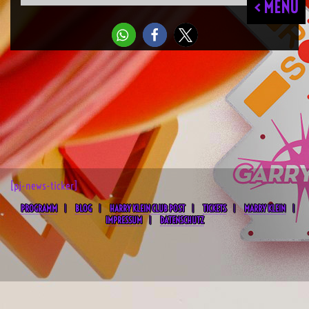
< MENU
[pj-news-ticker]
PROGRAMM
BLOG
HARRY KLEIN CLUB POST
TICKETS
MARRY KLEIN
IMPRESSUM
DATENSCHUTZ