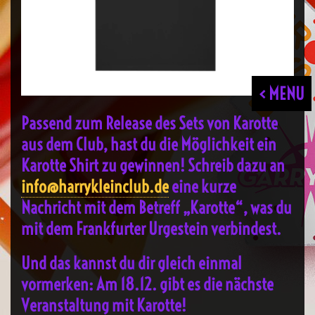
< MENU
Passend zum Release des Sets von Karotte
aus dem Club, hast du die Möglichkeit ein
Karotte Shirt zu gewinnen! Schreib dazu an
info@harrykleinclub.de
eine kurze
Nachricht mit dem Betreff „Karotte“, was du
mit dem Frankfurter Urgestein verbindest.
Und das kannst du dir gleich einmal
vormerken: Am
18.12.
gibt es die nächste
Veranstaltung mit Karotte!