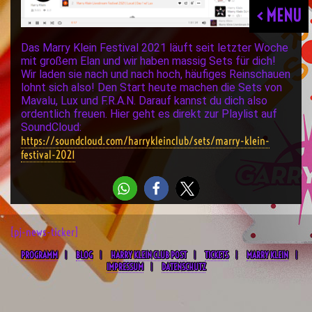
< MENU
Das Marry Klein Festival 2021 läuft seit letzter Woche
mit großem Elan und wir haben massig Sets für dich!
Wir laden sie nach und nach hoch, häufiges Reinschauen
lohnt sich also! Den Start heute machen die Sets von
Mavalu, Lux und F.R.A.N. Darauf kannst du dich also
ordentlich freuen. Hier geht es direkt zur Playlist auf
SoundCloud:
https://soundcloud.com/harrykleinclub/sets/marry-klein-
festival-2021
[pj-news-ticker]
PROGRAMM
BLOG
HARRY KLEIN CLUB POST
TICKETS
MARRY KLEIN
IMPRESSUM
DATENSCHUTZ