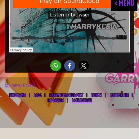
< MENU
[pj-news-ticker]
PROGRAMM
BLOG
HARRY KLEIN CLUB POST
TICKETS
MARRY KLEIN
IMPRESSUM
DATENSCHUTZ