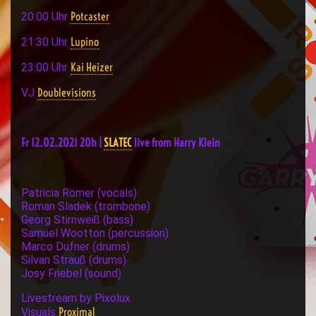
Potcaster
20:00 Uhr
Lupino
21:30 Uhr
Kai Heizer
23:00 Uhr
Doublevisions
VJ
Fr 12.02.2021 20h |
SLATEC
live from Harry Klein
Patricia Römer (vocals)
Roman Sladek (trombone)
Georg Stirnweiß (bass)
Samuel Wootton (percussion)
Marco Dufner (drums)
Silvan Strauß (drums)
Josy Friebel (sound)
Livestream by Pixolux
Proximal
Visuals