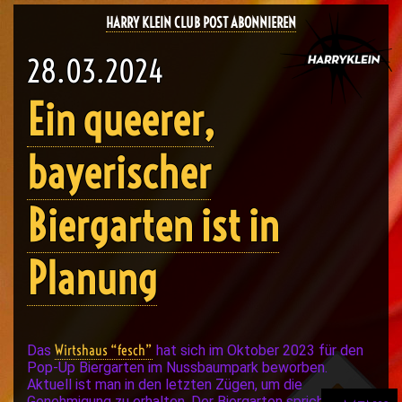
HARRY KLEIN CLUB POST ABONNIEREN
28.03.2024
Ein queerer,
bayerischer
Biergarten ist in
Planung
Wirtshaus “fesch”
Das
hat sich im Oktober 2023 für den
Pop-Up Biergarten im Nussbaumpark beworben.
Aktuell ist man in den letzten Zügen, um die
Genehmigung zu erhalten. Der Biergarten spricht die