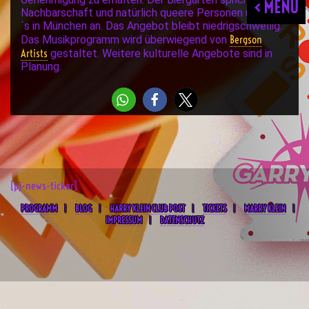
< MENU
Nachbarschaft und natürlich queere Personen und Ally
´s in München an. Das Angebot bleibt niedrigschwellig.
Bergson
Das Musikprogramm wird überwiegend von
Artists
gestaltet. Weitere kulturelle Angebote sind in
Planung.
[pj-news-ticker]
PROGRAMM
BLOG
HARRY KLEIN CLUB POST
TICKETS
MARRY KLEIN
IMPRESSUM
DATENSCHUTZ