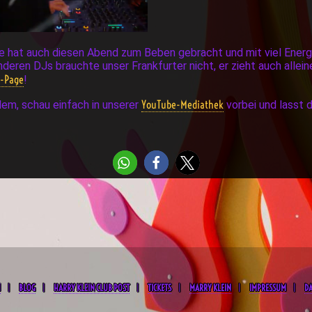
e hat auch diesen Abend zum Beben gebracht und mit viel Energi
eren DJs brauchte unser Frankfurter nicht, er zieht auch alleine
k-Page
!
YouTube-Mediathek
em, schau einfach in unserer
vorbei und lasst 
M
BLOG
HARRY KLEIN CLUB POST
TICKETS
MARRY KLEIN
IMPRESSUM
D