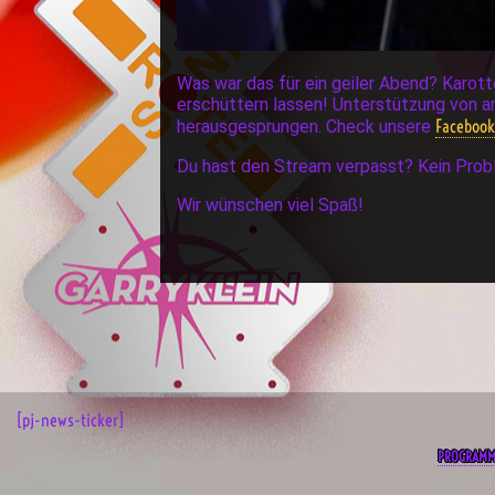
Was war das für ein geiler Abend? Karott
erschüttern lassen! Unterstützung von and
Faceboo
herausgesprungen. Check unsere
Du hast den Stream verpasst? Kein Probl
Wir wünschen viel Spaß!
[pj-news-ticker]
PROGRAM