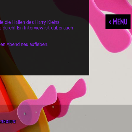
< MENU
e die Hallen des Harry Kleins
 durch! Ein Interview ist dabei auch
den Abend neu aufleben.
ATENSCHUTZ