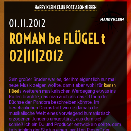
HARRY KLEIN CLUB POST ABONNIEREN
01.11.2012
ROMAN be FLÜGEL t
02|11|2012
Sein großer Bruder war es, der ihm eigentlich nur mal
Roman
neue Musik zeigen wollte, damit aber wohl für
Flügel
s weiteren musikalischen Werdegang etwas ins
Rollen brachte, das man auch als das Öffnen der
Büchse der Pandora beschreiben könnte. Im
beschaulichen Darmstadt wurde damals die
musikalische Welt eines vorwiegend humanistisch
erzogenen Jungens umgestürzt, aus dem sich
schließlich ein DJ und Producer entwickeln sollte, dem
tatsächlich der Status eines „sanften Riesen“ der