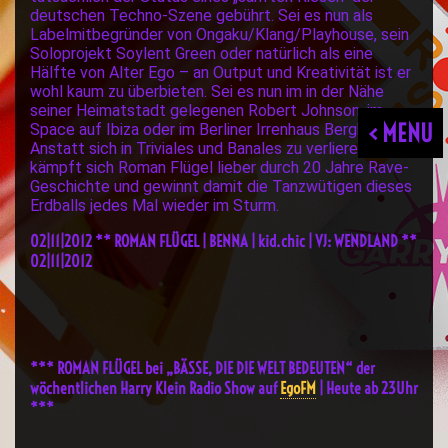
deutschen Techno-Szene gebührt. Sei es nun als
Labelmitbegründer von Ongaku/Klang/Playhouse, sein
Soloprojekt Soylent Green oder natürlich als eine
Hälfte von Alter Ego – an Output und Kreativität ist er
wohl kaum zu überbieten. Sei es nun im in der Nähe
seiner Heimatstadt gelegenen Robert Johnson, im
< MENU
Space auf Ibiza oder im Berliner Irrenhaus Berghain:
Anstatt sich in Triviales und Banales zu verlieren,
kämpft sich Roman Flügel lieber durch 20 Jahre Rave-
Geschichte und gewinnt damit die Tanzwütigen dieses
Erdballs jedes Mal wieder im Sturm.
02|11|2012 ** ROMAN FLÜGEL | BENNA | kid.chic | VJ: WENDLAND **
02|11|2012
*** ROMAN FLÜGEL bei „BÄSSE, DIE DIE WELT BEDEUTEN“ der
wöchentlichen Harry Klein Radio Show auf
EgoFM
| Heute ab 23Uhr
***