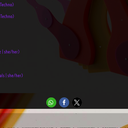
 Techno)
| Techno)
z | she/her)
als | she/her)