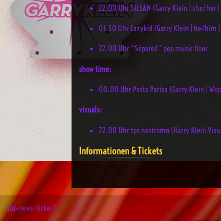
22.00 Uhr SILSAN (Garry Klein | she/her |
01.30 Uhr Lazykid (Garry Klein | he/him 
22.00 Uhr “Sépareé” pop music floor
show time:
00.00 Uhr Pasta Parisa (Garry Klein | Wig
visuals:
22.00 Uhr tps nostromo (Harry Klein Visu
Informationen & Tickets
[pj-news-ticker]