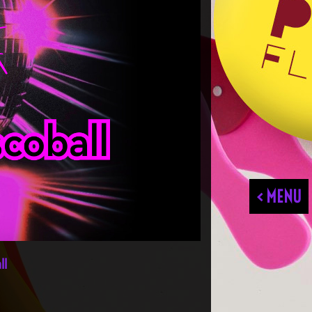
< MENU
ll