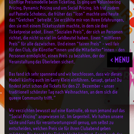
künftige Preismodelle beim Ticketing. Es ging um Volunteering
Pricing, Dynamic Pricing und um Social Pricing. Ich traf zudem
auf Pamela Schobess, die früher das “Icon” machte und heute
das “Gretchen” betreibt. Sie erzählte mir von ihren Erfahrungen,
den sie mit einem Ticketsystem machte, in dem sie drei
Ticketpreise anbot. Einen “Sozialen Preis”, der sich an Personen
richtet, die nicht so viel im Geldbeutel haben. Einen “mittleren
Preis” für alle dazwischen. Und einen “fairen Preis” – weil fair
für den Club, die Künstler*innen und die Mitarbeiter*innen – den
Personen ermöglicht, einen Preis zu bezahlen, der der
< MENU
Veranstaltung das Überleben sichert.
Das fand ich sehr spannend und wir beschlossen, dass wir dieses
Modell künftig auch im Garry Klein einführen. Gesagt, getan! Du
findest jetzt schon die Tickets für den 27. Dezember – unser
traditionell schönster Tag nach Weihnachten, an dem sich die
queere Community trifft.”
Wir verzichten bewusst auf eine Kontrolle, ob nun jemand auf das
“Social Pricing” angewiesen ist. Im Gegenteil. Wir halten unsere
Gäste und Fans für verantwortungsvoll genug, um selbst zu
entscheiden, welchen Preis sie für ihren Clubabend geben