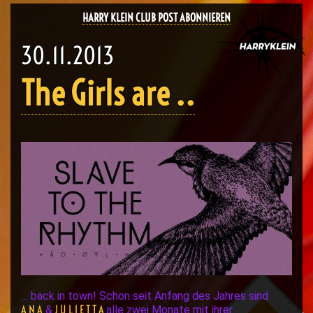
HARRY KLEIN CLUB POST ABONNIEREN
30.11.2013
The Girls are ..
… back in town! Schon seit Anfang des Jahres sind
A N A
J U L I E T T A
&
alle zwei Monate mit ihrer