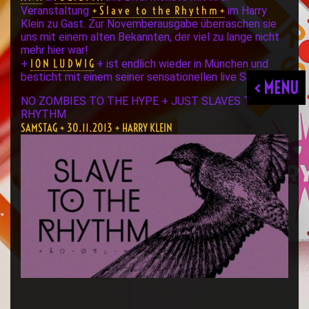
+ S l a v e t o t h e R h y t h m +
Veranstaltung
im Harry
Klein zu Gast. Zur Novemberausgabe überraschen sie
uns mit einem alten Bekannten, der viel zu lange nicht
mehr hier war!
I O N L U D W I G
+
+ ist endlich wieder in München und
besticht mit einem seiner sensationellen live Sets.
< MENU
NO ZOMBIES TO THE HYPE + JUST SLAVES TO THE
RHYTHM
SAMSTAG + 30.11.2013 + HARRY KLEIN