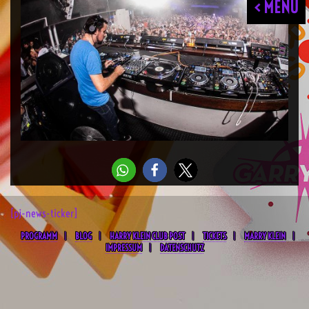
< MENU
[pj-news-ticker]
PROGRAMM
BLOG
HARRY KLEIN CLUB POST
TICKETS
MARRY KLEIN
IMPRESSUM
DATENSCHUTZ