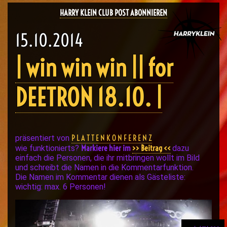
HARRY KLEIN CLUB POST ABONNIEREN
15.10.2014
| win win win || for
DEETRON 18.10. |
P L A T T E N K O N F E R E N Z
präsentiert von
Markiere hier im
>> Beitrag <<
wie funktionierts?
dazu
einfach die Personen, die ihr mitbringen wollt im Bild
und schreibt die Namen in die Kommentarfunktion.
Die Namen im Kommentar dienen als Gästeliste:
wichtig: max. 6 Personen!