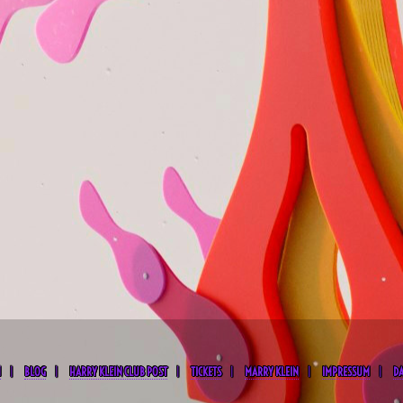
M
BLOG
HARRY KLEIN CLUB POST
TICKETS
MARRY KLEIN
IMPRESSUM
D