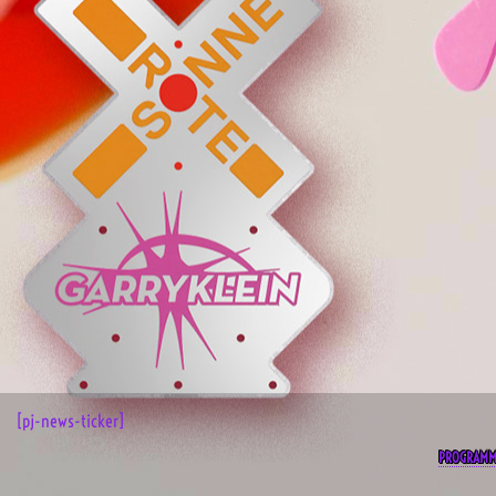
[pj-news-ticker]
PROGRAM