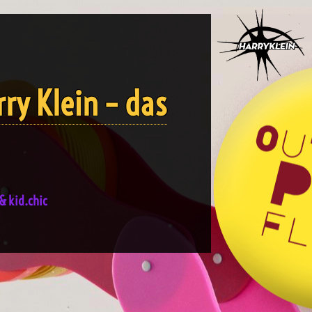
ry Klein – das
& kid.chic